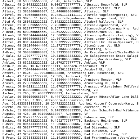
Ailert, 50.5930555555556, 7.945, Ailertchen, VLP
Albsta, 48.2497222222222, 9.06027777777778, Albstadt-Degerfeld, SLP
Allend, 51.0352777777778, 8.67888888888889, Allendorf/Eder, VLP
Allste, 51.3816666666667, 11.4466666666667, Allstedt, SLP
Alsfel, 50.7505555555556, 9.24861111111111, Alsfeld Vogelsbergkreis, SFG
Altd-H, 49.3875, 11.4225, Altdorf-Hagenhausen Nürnberger Land, SFG
Altd-W, 48.2697222222222, 7.84222222222222, Altdorf-Wallburg, SLP
Altena, 51.3130555555556, 7.70388888888889, Altena-Hegenscheid, VLP
Alt-Ba, 49.9227777777778, 9.15777777777778, Altenbachtal/Obernau Krs. Asc
A-beut, 50.5930555555556, 11.5922222222222, Altenbeuthen UL, ULG
Altenb, 50.9819444444444, 12.5063888888889, Altenburg-Nobitz (Leipzig), V
Jueter, 51.9966666666667, 12.9672222222222, Altes Lager-Jüterbog UL, ULG
Altfel, 49.8319444444444, 9.53722222222222, Altfeld Lkr. Main-Spessart, S
Altomu, 48.3819444444444, 11.2727777777778, Altomünster UL, ULG
Altoet, 48.2172222222222, 12.6483333333333, Altötting, SFG
A-Kreu, 50.3088888888889, 10.3733333333333, Am Kreuzberg-Saal/Saale-Rhön/
A-Salz, 52.1702777777778, 10.3158333333333, Am Salzgittersee Stadt Salzgi
Ampfin, 48.2633333333333, 12.4116666666667, Ampfing-Waldkraiburg, VLP
Anklam, 53.8322222222222, 13.6702777777778, Anklam, VLP
Ansb-P, 49.36, 10.6711111111111, Ansbach-Petersdorf, VLP
Antdor, 47.7594444444444, 11.3036111111111, Antdorf UL, ULG
Anters, 47.9625, 11.9963888888889, Antersberg Lkr. Rosenheim, SFG
Arnbru, 49.1252777777778, 12.985, Arnbruck, SLP
Arnsbe, 51.4833333333333, 7.89944444444444, Arnsberg-Menden, VLP
Arnsch, 49.2730555555556, 12.7805555555556, Arnschwang UL, ULG
Arnsta, 50.8411111111111, 11.0702777777778, Arnstadt-Alkersleben (Wülfers
Aschaf, 49.9388888888889, 9.0625, Aschaffenburg, VLP
Ascher, 51.765, 11.4983333333333, Aschersleben, SLP
Asslar, 50.5991666666667, 8.44472222222222, Aßlarer Hütte/Aßlar Lahn-Dill
Attend, 51.145, 7.935, Attendorn-Finnentrop, SLP
Aue, 51.6333333333333, 10.2547222222222, Aue bei Hattorf Osterode/Harz, S
Auerba, 50.4969444444444, 12.3788888888889, Auerbach, VLP
A-Scha, 51.0938888888889, 9.14833333333333, Auf der Schaufel-Bad Wildunge
Augsbu, 48.425, 10.9316666666667, Augsburg, VF
Babenh, 49.9527777777778, 8.96888888888889, Babenhausen, SLP
Backna, 48.9197222222222, 9.45527777777778, Backnang-Heiningen, SLP
B-Berk, 50.9044444444444, 11.2566666666667, Bad Berka, VLP
B-Ditz, 48.5627777777778, 9.72916666666667, Bad Ditzenbach, SLP
B-Duer, 49.4733333333333, 8.19666666666667, Bad Dürkheim, VLP
B-Endo, 47.9252777777778, 12.2880555555556, Bad Endorf/Jolling, SLP
B-Fran, 51.3733333333333, 11.1416666666667, Bad Frankenhausen (Udersleben