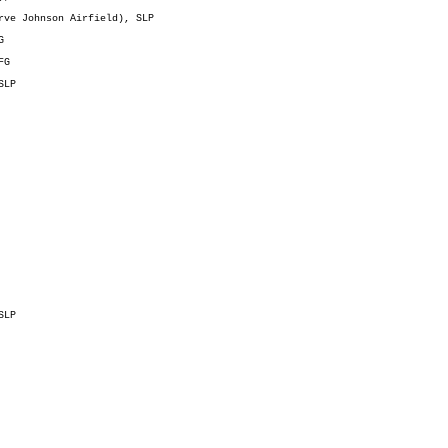
rve Johnson Airfield), SLP
G
FG
SLP
SLP