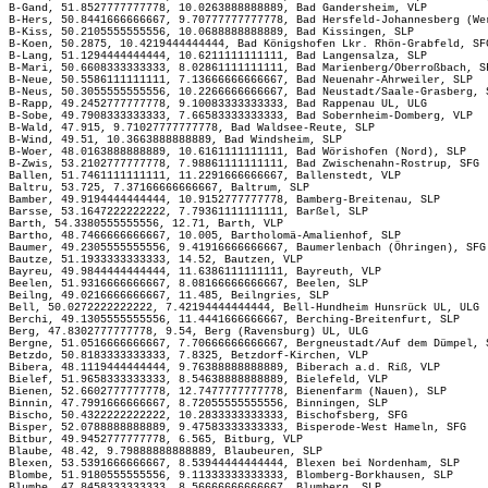
B-Gand, 51.8527777777778, 10.0263888888889, Bad Gandersheim, VLP
B-Hers, 50.8441666666667, 9.70777777777778, Bad Hersfeld-Johannesberg (We
B-Kiss, 50.2105555555556, 10.0688888888889, Bad Kissingen, SLP
B-Koen, 50.2875, 10.4219444444444, Bad Königshofen Lkr. Rhön-Grabfeld, SF
B-Lang, 51.1294444444444, 10.6211111111111, Bad Langensalza, SLP
B-Mari, 50.6608333333333, 8.02861111111111, Bad Marienberg/Oberroßbach, S
B-Neue, 50.5586111111111, 7.13666666666667, Bad Neuenahr-Ahrweiler, SLP
B-Neus, 50.3055555555556, 10.2266666666667, Bad Neustadt/Saale-Grasberg, 
B-Rapp, 49.2452777777778, 9.10083333333333, Bad Rappenau UL, ULG
B-Sobe, 49.7908333333333, 7.66583333333333, Bad Sobernheim-Domberg, VLP
B-Wald, 47.915, 9.71027777777778, Bad Waldsee-Reute, SLP
B-Wind, 49.51, 10.3663888888889, Bad Windsheim, SLP
B-Woer, 48.0163888888889, 10.6161111111111, Bad Wörishofen (Nord), SLP
B-Zwis, 53.2102777777778, 7.98861111111111, Bad Zwischenahn-Rostrup, SFG
Ballen, 51.7461111111111, 11.2291666666667, Ballenstedt, VLP
Baltru, 53.725, 7.37166666666667, Baltrum, SLP
Bamber, 49.9194444444444, 10.9152777777778, Bamberg-Breitenau, SLP
Barsse, 53.1647222222222, 7.79361111111111, Barßel, SLP
Barth, 54.3380555555556, 12.71, Barth, VLP
Bartho, 48.7466666666667, 10.005, Bartholomä-Amalienhof, SLP
Baumer, 49.2305555555556, 9.41916666666667, Baumerlenbach (Öhringen), SFG
Bautze, 51.1933333333333, 14.52, Bautzen, VLP
Bayreu, 49.9844444444444, 11.6386111111111, Bayreuth, VLP
Beelen, 51.9316666666667, 8.08166666666667, Beelen, SLP
Beilng, 49.0216666666667, 11.485, Beilngries, SLP
Bell, 50.0272222222222, 7.42194444444444, Bell-Hundheim Hunsrück UL, ULG
Berchi, 49.1305555555556, 11.4441666666667, Berching-Breitenfurt, SLP
Berg, 47.8302777777778, 9.54, Berg (Ravensburg) UL, ULG
Bergne, 51.0516666666667, 7.70666666666667, Bergneustadt/Auf dem Dümpel, 
Betzdo, 50.8183333333333, 7.8325, Betzdorf-Kirchen, VLP
Bibera, 48.1119444444444, 9.76388888888889, Biberach a.d. Riß, VLP
Bielef, 51.9658333333333, 8.54638888888889, Bielefeld, VLP
Bienen, 52.6602777777778, 12.7477777777778, Bienenfarm (Nauen), SLP
Binnin, 47.7991666666667, 8.72055555555556, Binningen, SLP
Bischo, 50.4322222222222, 10.2833333333333, Bischofsberg, SFG
Bisper, 52.0788888888889, 9.47583333333333, Bisperode-West Hameln, SFG
Bitbur, 49.9452777777778, 6.565, Bitburg, VLP
Blaube, 48.42, 9.79888888888889, Blaubeuren, SLP
Blexen, 53.5391666666667, 8.53944444444444, Blexen bei Nordenham, SLP
Blombe, 51.9180555555556, 9.11333333333333, Blomberg-Borkhausen, SLP
Blumbe, 47.8458333333333, 8.56666666666667, Blumberg, SLP