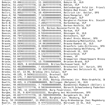
Bobzin, 53.4861111111111, 11.1683333333333, Bobzin UL, ULG
Boehle, 51.2152777777778, 12.3677777777778, Böhlen, VLP
Bohlen, 53.4197222222222, 7.90444444444444, Bohlenberger Feld Lkr. Friesl
Bohmte, 52.3513888888889, 8.32611111111111, Bohmte-Bad Essen, SLP
Bollri, 51.9052777777778, 10.4594444444444, Bollrich Lkr. Goslar, SFG
Bonn-H, 50.7688888888889, 7.16388888888889, Bonn/Hangelar, VLP
Bopfin, 48.8483333333333, 10.3338888888889, Bopfingen, SLP
Borgho, 52.1508333333333, 7.45277777777778, Borghorst-Füchten Krs. Steinf
Bork-B, 51.7786111111111, 7.28527777777778, Borkenberge, VLP
Bork-H, 51.8533333333333, 6.81472222222222, Borken-Hoxfeld, SLP
Bork-N, 51.0180555555556, 9.25, Borken-Nassenerfurth UL, ULG
Borkum, 53.5955555555556, 6.70944444444444, Borkum, VLP
Boesin, 48.2272222222222, 8.53444444444444, Bösingen UL, ULG
Botten, 50.7947222222222, 8.46361111111111, Bottenhorn, SLP
Brakel, 51.7372222222222, 9.20111111111111, Brakel Kreis Höxter, SFG
Brande, 52.4383333333333, 12.5883333333333, Brandenburg/Mühlenfeld, SLP
Brauna, 51.2836111111111, 14.0616666666667, Brauna-Kamenz UL, ULG
Braunf, 50.5255555555556, 8.39305555555556, Braunfels Lahn-Dillkreis, SFG
Brauns, 52.3191666666667, 10.5561111111111, Braunschweig-Wolfsburg, VF
Bredst, 54.6336111111111, 8.98638888888889, Bredstedt UL, ULG
Breits, 50.6794444444444, 8.17277777777778, Breitscheid, VLP
Bremen, 53.0472222222222, 8.78666666666667, Bremen, VF
Bremga, 47.9030555555556, 7.61777777777778, Bremgarten (Gewerbepark Breis
Briese, 52.0327777777778, 13.7538888888889, Briesen-Brand, SLP
Brilon, 51.4025, 8.64194444444444, Brilon/Hochsauerland, SLP
Brockz, 53.4813888888889, 7.65166666666667, Brockzetel Lkr. Aurich, SFG
Brodau, 51.4980555555556, 12.3297222222222, Brodau bei Delitzsch UL, ULG
Bronko, 51.67, 13.96, Bronkow (Krs.Calau), SLP
Bruchs, 49.135, 8.56361111111111, Bruchsal, SLP
Bueche, 50.175, 7.06472222222222, Büchel, MIL
Buechi, 50.4483333333333, 10.2525, Büchig (Ostheim) Lkr. Rhön-Grabfeld, S
Buelli, 50.415, 6.27638888888889, Büllingen (Belgien) UL, ULG
Bunden, 49.0933333333333, 7.79388888888889, Bundenthal-Rumbach (Söller) L
Bueren, 51.5427777777778, 8.58194444444444, Büren/A.Schwalenberg Paderbor
Burg-F, 49.795, 11.1344444444444, Burg Feuerstein, VLP
Burgbe, 51.35, 9.82472222222222, Burgberg bei Witzenhausen, SFG
Burgeb, 49.8377777777778, 10.7805555555556, Burgebrach UL, ULG
Burghe, 48.6930555555556, 11.035, Burgheim Lkr. Neuburg, SLP
Burg, 52.2416666666667, 11.8561111111111, Burg-Krähenberge (bei Magdeburg
Buerst, 49.6558333333333, 8.47472222222222, Bürstadt II UL, ULG