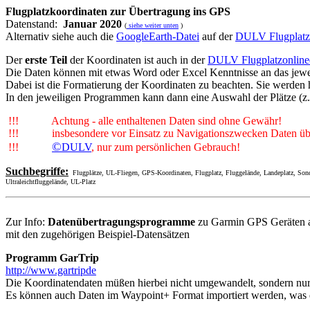
Flugplatzkoordinaten zur Übertragung ins GPS
Datenstand:
Januar 2020
(
siehe weiter unten
)
Alternativ siehe auch die
GoogleEarth-Datei
auf der
DULV Flugplat
Der
erste Teil
der Koordinaten ist auch in der
DULV Flugplatzonline
Die Daten können mit etwas Word oder Excel Kenntnisse an das jew
Dabei ist die Formatierung der Koordinaten zu beachten. Sie werden
In den jeweiligen Programmen kann dann eine Auswahl der Plätze (z.B
!!! Achtung - alle enthaltenen Daten sind ohne Gewähr!
!!! insbesondere vor Einsatz zu Navigationszwecken Daten üb
©
!!!
DULV
, nur zum persönlichen Gebrauch!
Suchbegriffe:
Flugplätze, UL-Fliegen, GPS-Koordinaten, Flugplatz, Fluggelände, Landeplatz, Sonderla
Ultraleichtfluggelände, UL-Platz
Zur Info:
Datenübertragungsprogramme
zu Garmin GPS Geräten a
mit den zugehörigen Beispiel-Datensätzen
Programm GarTrip
http://www.gartripde
Die Koordinatendaten müßen hierbei nicht umgewandelt, sondern nur 
Es können auch Daten im Waypoint+ Format importiert werden, was 