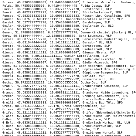
Friese, 49.8363888888889, 11.0466666666667, Friesener Warte Lkr. Bamberg,
Fulda, 50.4755555555556, 9.44194444444445, Fulda-Jossa, SLP
Fuer-Z, 48.5138888888889, 13.3477777777778, Fürstenzell, SLP
Fuerth, 49.4822222222222, 10.8586111111111, Fürth-Seckendorf, SFG
Fuesse, 47.5833333333333, 10.6908333333333, Füssen Lkr. Ostallgäu, SFG
Gander, 53.0375, 8.50611111111111, Ganderkesee/Atlas Airfield, VLP
Gardel, 52.5277777777778, 11.3541666666667, Gardelegen, SLP
Geilsh, 49.0244444444444, 10.6588888888889, Geilsheim UL, ULG
Gelnha, 50.1972222222222, 9.17, Gelnhausen, VLP
Gemen, 51.8788888888889, 6.85527777777778, Gemen-Kirchspiel (Borken) UL, 
Gera, 50.8819444444444, 12.1388888888889, Gera-Leumnitz, VLP
Gerolz, 49.8877777777778, 10.3752777777778, Gerolzhofen Modellflug UL, UL
Gersdo, 49.0319444444444, 11.1411111111111, Gersdorf UL, ULG
Gerste, 48.6222222222222, 10.0622222222222, Gerstetten, SLP
Giebel, 49.6480555555556, 9.96638888888889, Giebelstadt, VLP
Gienge, 48.6361111111111, 10.2166666666667, Giengen/Brenz, VLP
Gies-L, 50.545, 8.59111111111111, Gießen-Lützellinden, SLP
Gies-R, 50.5680555555556, 8.87083333333333, Gießen-Reiskirchen, SLP
Giesse, 50.6041666666667, 8.72861111111111, Gießen-Wieseck, SFG
Goch, 51.6908333333333, 6.10416666666667, Goch-Asperden (Knobbenhof), SLP
Goepfe, 50.9136111111111, 12.6116666666667, Göpfersdorf Krs. Altenburg UL
Goeppi, 48.6586111111111, 9.62416666666667, Göppingen-Bezgenriet, SLP
Goerli, 51.1588888888889, 14.9502777777778, Görlitz, VLP
Goesse, 50.0283333333333, 9.77222222222222, Gössenheim UL, ULG
Gotha, 50.9722222222222, 10.7305555555556, Gotha-Ost, SLP
Grab-C, 47.8527777777778, 12.5511111111111, Grabenstätt Chiemsee, SLP
Graben, 48.5369444444444, 9.4375, Grabenstetten, SLP
Grambe, 53.5833333333333, 10.6986111111111, Grambeker Heide Lauenburg, SF
Gredin, 49.0622222222222, 11.2919444444444, Greding-Schutzendorf, SFG
Grefra, 51.3338888888889, 6.35944444444444, Grefrath-Niershorst, VLP
Greili, 47.7658333333333, 11.5966666666667, Greiling Bad Tölz, SFG
Greiz, 50.6441666666667, 12.175, Greiz-Obergrochlitz, SLP
Griesa, 48.9547222222222, 12.4227777777778, Griesau, SLP
Grifte, 51.2211111111111, 9.44777777777778, Grifte (Edermünde)/Schwalm-Ed
G-Wies, 52.1369444444444, 10.5694444444444, Große Wiese Lkr. Wolfenbüttel
G-Hain, 51.3083333333333, 13.5566666666667, Großenhain, VLP
G-Erla, 49.0336111111111, 9.59111111111111, Großerlach-Morbach UL, ULG
G-Ruec, 50.6438888888889, 13.1263888888889, Großrückerswalde, VLP
Grube, 54.2452777777778, 11.0247222222222, Grube, SLP
Gruibi, 48.6211111111111, 9.65527777777778, Gruibingen-Nortel, SLP