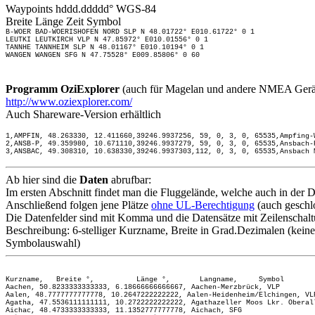
Waypoints hddd.ddddd° WGS-84
Breite Länge Zeit Symbol
B-WOER BAD-WOERISHOFEN NORD SLP N 48.01722° E010.61722° 0 1
LEUTKI LEUTKIRCH VLP N 47.85972° E010.01556° 0 1
TANNHE TANNHEIM SLP N 48.01167° E010.10194° 0 1
WANGEN WANGEN SFG N 47.75528° E009.85806° 0 60
Programm OziExplorer
(auch für Magelan und andere NMEA Gerä
http://www.oziexplorer.com/
Auch Shareware-Version erhältlich
1,AMPFIN, 48.263330, 12.411660,39246.9937256, 59, 0, 3, 0, 65535,Ampfing-
2,ANSB-P, 49.359980, 10.671110,39246.9937279, 59, 0, 3, 0, 65535,Ansbach-
3,ANSBAC, 49.308310, 10.638330,39246.9937303,112, 0, 3, 0, 65535,Ansbach 
Ab hier sind die
Daten
abrufbar:
Im ersten Abschnitt findet man die Fluggelände, welche auch in der D
Anschließend folgen jene Plätze
ohne UL-Berechtigung
(auch geschlo
Die Datenfelder sind mit Komma und die Datensätze mit Zeilenschalt
Beschreibung: 6-stelliger Kurzname, Breite in Grad.Dezimalen (ke
Symbolauswahl)
Kurzname, Breite °, Länge °, Langname, Symbol
Aachen,
50.8233333333333,
6.18666666666667,
Aachen-Merzbrück,
VLP
Aalen, 48.7777777777778, 10.2647222222222, Aalen-Heidenheim/Elchingen, VL
Agatha, 47.5536111111111, 10.2722222222222, Agathazeller Moos Lkr. Oberal
Aichac, 48.4733333333333, 11.1352777777778, Aichach, SFG