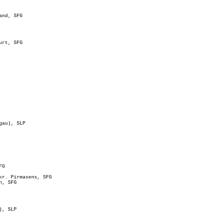
and, SFG
urt, SFG
gau), SLP
FG
kr. Pirmasens, SFG
n, SFG
), SLP