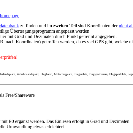
zhomepage
datenbank
zu finden und im
zweiten Teil
sind Koordinaten der
nicht a
eilige Übertragungsprogramm angepasst werden.
 hier mit Grad und Dezimalen durch Punkt getrennt angegeben.
. nach Koordinaten) getroffen werden, da es viel GPS gibt, welche ni
erprüfen!
ndeplatz, Verkehrslandeplatz, Flughafen, Motorflugplatz, Fliegerclub, Flugsportverein, Flugsportclub, Segelfl
ls Free/Shareware
mit E0 ergänzt werden. Das Einlesen erfolgt in Grad und Dezimalen.
die Umwandlung etwas erleichtert.