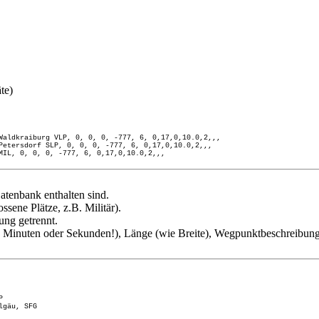
te)
Waldkraiburg VLP, 0, 0, 0, -777, 6, 0,17,0,10.0,2,,,
Petersdorf SLP, 0, 0, 0, -777, 6, 0,17,0,10.0,2,,,
MIL, 0, 0, 0, -777, 6, 0,17,0,10.0,2,,,
atenbank enthalten sind.
ssene Plätze, z.B. Militär).
ung getrennt.
ine Minuten oder Sekunden!), Länge (wie Breite), Wegpunktbeschreib
P
lgäu, SFG