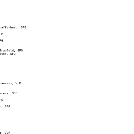
haffenburg, SFG
LP
FG
Grabfeld, SFG
tter, SFG
hausen), VLP
kreis, SFG
FG
n, SFG
), VLP