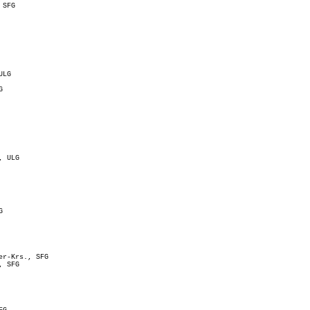
 SFG
ULG
G
, ULG
G
er-Krs., SFG
, SFG