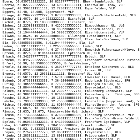
Ebern, 50.0397222222222, 10.8227777777778, Ebern-Sendelbach, SLP
Ebersw, 52.8272222222222, 13.6936111111111, Eberswalde-Finow, VLP
Eggenf, 48.3961111111111, 12.7236111111111, Eggenfelden, VLP
Eggers, 52.48, 14.085, Eggersdorf, VLP
Ehinge, 48.2847222222222, 9.67333333333333, Ehingen-Schlechtenfeld, SFG
Eichsf, 51.4075, 10.1447222222222, Eichsfeld, SLP
Eichst, 48.8775, 11.1833333333333, Eichstätt, SLP
Eimbec, 52.2258333333333, 9.42555555555555, Eimbeckhausen UL, ULG
Eisena, 50.9902777777778, 10.4805555555556, Eisenach-Kindel, VLP
Eisenh, 52.1944444444444, 14.5880555555556, Eisenhüttenstadt, VLP
Ellwan, 48.9625, 10.2388888888889, Ellwangen (Ostalbkreis), SLP
Elsent, 48.8222222222222, 13.3683333333333, Elsenthal-Grafenau, SLP
Elz, 50.4280555555556, 8.01194444444444, Elz, SLP
Emden, 53.3911111111111, 7.22555555555556, Emden, VLP
Emmeri, 51.8219444444444, 6.27444444444444, Emmerich-Palmersward/Kleve, S
Epfenb, 49.3275, 8.91944444444444, Epfenbach UL, ULG
Erbach, 48.3427777777778, 9.91777777777778, Erbach, SLP
Erbend, 49.8447222222222, 12.0683333333333, Erbendorf Schweißlohe Tirsche
Erfurt, 50.98, 10.9580555555556, Erfurt-Weimar, VF
Erkele, 51.0641666666667, 6.36027777777778, Erkelenz-Kückhoven UL, ULG
Ernzen, 49.8291666666667, 6.43583333333333, Ernzen UL, ULG
Erpets, 49.6575, 12.2936111111111, Erpetshof UL, ULG
Esswei, 49.5611111111111, 7.57916666666667, Eßweiler Lkr. Kusel, SFG
Eudenb, 50.6733333333333, 7.36416666666667, Eudenbach Siegkreis, SFG
Euting, 48.4855555555556, 8.77833333333333, Eutingen im Gäu, SLP
Eversw, 51.8844444444444, 7.83805555555556, Everswinkel UL, ULG
Falken, 51.5486111111111, 13.2302777777778, Falkenberg-Lönnewitz, SLP
Farren, 48.3861111111111, 9.07666666666667, Farrenberg Lkr. Tübingen, SFG
Fassbe, 52.9194444444444, 10.1838888888889, Faßberg, MIL
Fehrbe, 52.7933333333333, 12.7566666666667, Fehrbellin (Ruppiner Land), V
Fichte, 49.4980555555556, 11.6594444444444, Fichtelbrunn Lkr. Amberg, SFG
Fins-S, 51.6075, 13.7380555555556, Finsterwalde/Schacksdorf, SLP
Finste, 51.635, 13.675, Finsterwalde-Heinrichsruh, SLP
Flensb, 54.7733333333333, 9.37888888888889, Flensburg-Schäferhaus, VLP
Gronen, 52.3638888888889, 14.4961111111111, Frankfurt/Oder-Gronenfelde UL
Egelsb, 49.9608333333333, 8.64166666666667, Frankfurt-Egelsbach, VLP
Hahn, 49.9483333333333, 7.26416666666667, Frankfurt-Hahn, VF
Freibu, 48.02, 7.83333333333333, Freiburg im Breisgau, VLP
Freyen, 53.2752777777778, 12.3661111111111, Freyenstein UL, ULG
Friede, 52.2836111111111, 13.8033333333333, Friedersdorf, SLP
Friedr, 47.6702777777778, 9.51166666666667, Friedrichshafen, VF