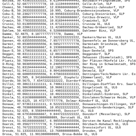
Butzba, 50.4358333333333, 8.61944444444445, Butzbach-Pfingstweide, SFG
Cell-A, 52.6877777777778, 10.1119444444444, Celle-Arloh, VLP
Chemni, 50.7466666666667, 12.8366666666667, Chemnitz-Jahnsdorf, VLP
Cobu-B, 50.2633333333333, 10.995, Coburg-Brandensteinsebene, VLP
Cobu-S, 50.2302777777778, 10.9958333333333, Coburg-Steinrücken, SLP
Cott-D, 51.8894444444444, 14.5316666666667, Cottbus-Drewitz, VLP
Crawin, 50.7783333333333, 10.8169444444444, Crawinkel, SLP
Crusso, 53.0130555555556, 14.0711111111111, Crussow UL, ULG
Dachau, 48.2286111111111, 11.4230555555556, Dachau-Gröbenried, SLP
Dahlem, 50.4055555555556, 6.52888888888889, Dahlemer Binz, VLP
Damme, 52.4875, 8.18777777777778, Damme, VLP
Danker, 52.8019444444444, 7.16222222222222, Dankern/Haren UL, ULG
Dannen, 49.6355555555556, 7.95777777777778, Dannenfels am Donnersberg UL,
Darmst, 49.8530555555556, 8.58527777777778, Darmstadt Griesheim, SLP
Daubor, 50.3216666666667, 8.19388888888889, Dauborn, SLP
Daun-S, 50.1758333333333, 6.85777777777778, Daun-Senheld, SFG
Deggen, 48.8311111111111, 12.8813888888889, Deggendorf, SLP
Dehaus, 51.4661111111111, 9.04944444444445, Dehausen (Diemelstadt), SFG
Plaetz, 50.7094444444445, 9.73916666666667, Der Plätzer/Hünfeld Lkr. Fuld
D-Ring, 50.9030555555556, 9.24055555555555, Der Ring in Schwalmstadt, SFG
Dessau, 51.8319444444444, 12.1902777777778, Dessau, VLP
Detmol, 51.9411111111111, 8.90416666666667, Detmold, SLP
Dettin, 48.6080555555556, 9.47583333333333, Dettingen/Teck/Nabern Lkr. Es
Diepho, 52.585, 8.34166666666667, Diepholz (Dümmerland), VLP
Dierdo, 50.5675, 7.65472222222222, Dierdorf-Wienau, SLP
Dillin, 49.3861111111111, 6.74861111111111, Dillingen-Diefflen Krs. Saarl
Dingel, 51.9863888888889, 10.9686111111111, Dingelstedt UL, ULG
Dingol, 48.6594444444444, 12.4983333333333, Dingolfing, SLP
Dinkel, 49.0661111111111, 10.4022222222222, Dinkelsbühl-Sinbronn, SLP
Dinsla, 51.6163888888889, 6.86555555555556, Dinslaken/Schwarze Heide, VLP
Dolmar, 50.6125, 10.4727777777778, Dolmar-Kühndorf UL, ULG
Donaue, 47.9736111111111, 8.52222222222222, Donaueschingen-Villingen, VLP
Donauw, 48.7038888888889, 10.8522222222222, Donauwörth-Genderkingen, SLP
Donsto, 52.655, 8.55694444444445, Donstorf UL, ULG
Donzdo, 48.6791666666667, 9.84472222222222, Donzdorf (Messelberg), SLP
Dorsta, 52.1, 10.5513888888889, Dorstadt UL, ULG
Dorste, 51.6616666666667, 6.98555555555556, Dorsten-Am Kanal Recklinghaus
Doerzb, 49.3502777777778, 9.71444444444444, Dörzbach-Hohebach UL, ULG
Drenst, 51.7672222222222, 7.74694444444444, Drensteinfurt UL, ULG
Dresde, 51.1333333333333, 13.7688888888889, Dresden, VF
Drosa, 51.825, 11.9013888888889, Drosa-Bobbe UL, ULG