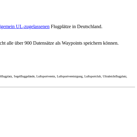
llgemein UL-zugelassenen
Flugplätze in Deutschland.
cht alle über 900 Datensätze als Waypoints speichern können.
ugplatz, Segelfluggelände, Luftsportverein, Luftsportvereinigung, Luftsportclub, Ultraleichtflugplatz,