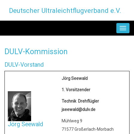
Direkt
Deutscher Ultraleichtflugverband e.V.
zum
Inhalt
MAIN
NAVIGATION
DULV-Kommission
DULV-Vorstand
Jörg Seewald
1. Vorsitzender
Technik Drehflügler
jseewald@dulv.de
Mühlweg 9
Jörg Seewald
71577 Großerlach-Morbach