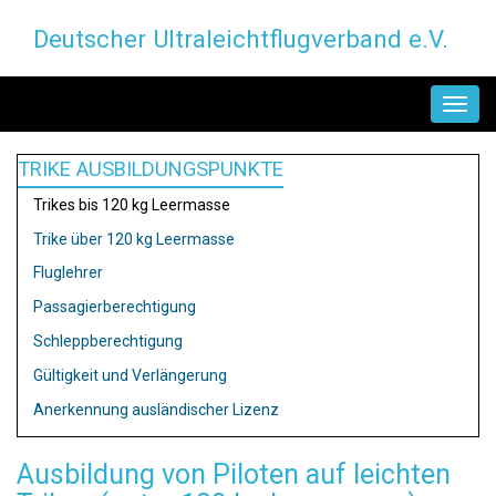
Direkt
Deutscher Ultraleichtflugverband e.V.
zum
Inhalt
MAIN
NAVIGATION
TRIKE AUSBILDUNGSPUNKTE
Trikes bis 120 kg Leermasse
Trike über 120 kg Leermasse
Fluglehrer
Passagierberechtigung
Schleppberechtigung
Gültigkeit und Verlängerung
Anerkennung ausländischer Lizenz
Ausbildung von Piloten auf leichten