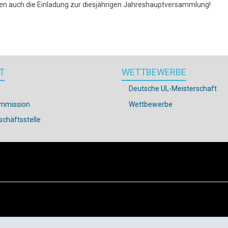
hten auch die Einladung zur diesjährigen Jahreshauptversammlung!
T
WETTBEWERBE
Deutsche UL-Meisterschaft
mmission
Wettbewerbe
chäftsstelle