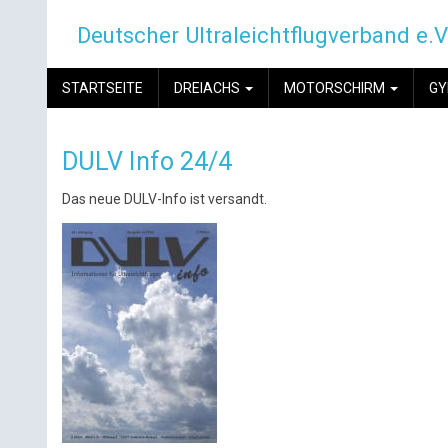
Direkt
Deutscher Ultraleichtflugverband e.V
zum
Inhalt
MAIN
STARTSEITE
DREIACHS
MOTORSCHIRM
G
NAVIGATION
DULV Info 24/4
Das neue DULV-Info ist versandt.