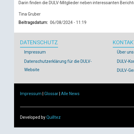
Darin finden die DULV-Mitglieder neben interessanten Beric
Tina Gruber
Beitragsdatum
06/08/2024 - 11:19
DATENSCHUTZ
KONTAK
Impressum
Über uns
Datenschutzerklärung für die DULV-
DULV-Ko
Website
DULV-Ges
Impressum
|
Glossar
|
Alle News
Developed by
Quilltez