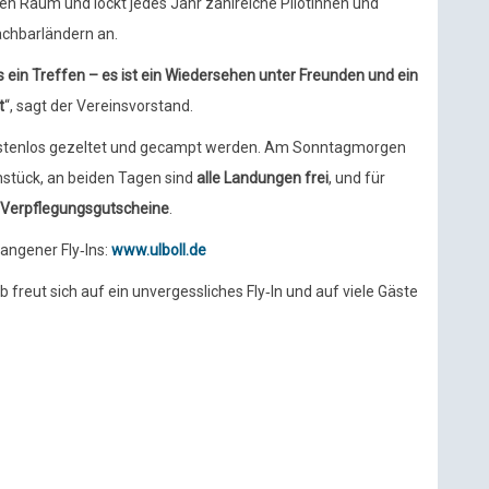
n Raum und lockt jedes Jahr zahlreiche Pilotinnen und
achbarländern an.
als ein Treffen – es ist ein Wiedersehen unter Freunden und ein
t
“, sagt der Vereinsvorstand.
ostenlos gezeltet und gecampt werden. Am Sonntagmorgen
hstück, an beiden Tagen sind
alle Landungen frei
, und für
Verpflegungsgutscheine
.
angener Fly‑Ins:
www.ulboll.de
b freut sich auf ein unvergessliches Fly‑In und auf viele Gäste