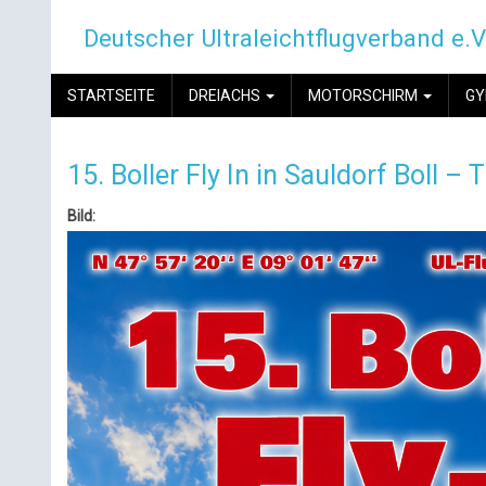
Direkt
Deutscher Ultraleichtflugverband e.V
zum
Inhalt
MAIN
STARTSEITE
DREIACHS
MOTORSCHIRM
G
NAVIGATION
15. Boller Fly In in Sauldorf Boll –
Bild