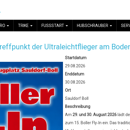
.
YRO
TRIKE
FUSSSTART
HUBSCHRAUBER
SER
 Treffpunkt der Ultraleichtflieger am Bod
Startdatum
29.08.2026
Enddatum
30.08.2026
Ort
Sauldorf Boll
Beschreibung
Am
29. und 30. August 2026
lädt de
zum 15. Boller Fly‑In ein. Das tradi