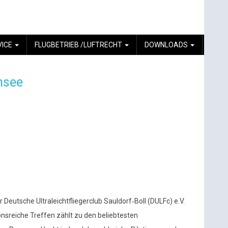
VICE
FLUGBETRIEB /LUFTRECHT
DOWNLOADS
ensee
r Deutsche Ultraleichtfliegerclub Sauldorf‑Boll (DULFc) e.V.
tionsreiche Treffen zählt zu den beliebtesten