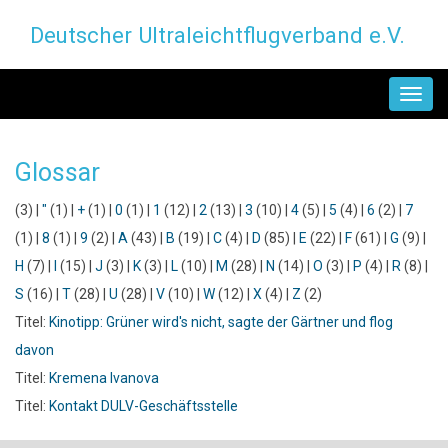
Direkt
Deutscher Ultraleichtflugverband e.V.
zum
Inhalt
MAIN
NAVIGATION
Glossar
(3)
|
"
(1)
|
+
(1)
|
0
(1)
|
1
(12)
|
2
(13)
|
3
(10)
|
4
(5)
|
5
(4)
|
6
(2)
|
7
(1)
|
8
(1)
|
9
(2)
|
A
(43)
|
B
(19)
|
C
(4)
|
D
(85)
|
E
(22)
|
F
(61)
|
G
(9)
|
H
(7)
|
I
(15)
|
J
(3)
|
K
(3)
|
L
(10)
|
M
(28)
|
N
(14)
|
O
(3)
|
P
(4)
|
R
(8)
|
S
(16)
|
T
(28)
|
U
(28)
|
V
(10)
|
W
(12)
|
X
(4)
|
Z
(2)
Titel:
Kinotipp: Grüner wird's nicht, sagte der Gärtner und flog
davon
Titel:
Kremena Ivanova
Titel:
Kontakt DULV-Geschäftsstelle