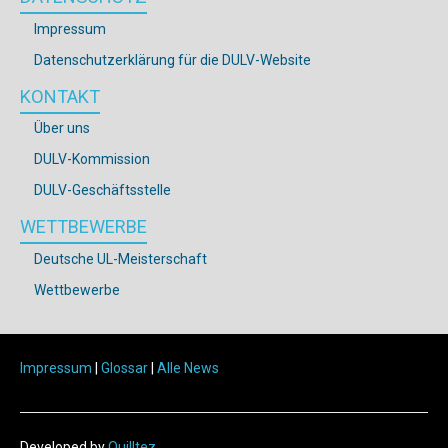
Impressum
Datenschutzerklärung für die DULV-Website
KONTAKT
Über uns
DULV-Kommission
DULV-Geschäftsstelle
WETTBEWERBE
Deutsche UL-Meisterschaft
Wettbewerbe
Impressum
|
Glossar
|
Alle News
Developed by
Quilltez