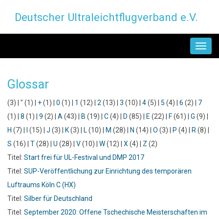
Direkt
Deutscher Ultraleichtflugverband e.V.
zum
Inhalt
MAIN
NAVIGATION
Glossar
(3)
|
"
(1)
|
+
(1)
|
0
(1)
|
1
(12)
|
2
(13)
|
3
(10)
|
4
(5)
|
5
(4)
|
6
(2)
|
7
(1)
|
8
(1)
|
9
(2)
|
A
(43)
|
B
(19)
|
C
(4)
|
D
(85)
|
E
(22)
|
F
(61)
|
G
(9)
|
H
(7)
|
I
(15)
|
J
(3)
|
K
(3)
|
L
(10)
|
M
(28)
|
N
(14)
|
O
(3)
|
P
(4)
|
R
(8)
|
S
(16)
|
T
(28)
|
U
(28)
|
V
(10)
|
W
(12)
|
X
(4)
|
Z
(2)
Titel:
Start frei für UL-Festival und DMP 2017
Titel:
SUP-Veröffentlichung zur Einrichtung des temporären
Luftraums Köln C (HX)
Titel:
Silber für Deutschland
Titel:
September 2020: Offene Tschechische Meisterschaften im